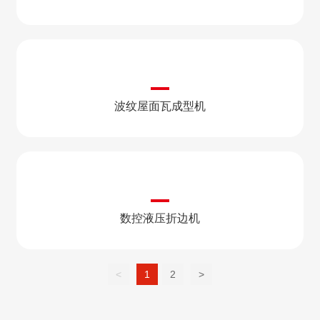
波纹屋面瓦成型机
数控液压折边机
<
1
2
>