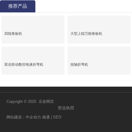
推荐产品
四辊卷板机
大型上辊万能卷板机
双击联动数控电液折弯机
扭轴折弯机
Copyright © 2025 乐发网页
营业执照
网站建设：中企动力
南通
|
SEO