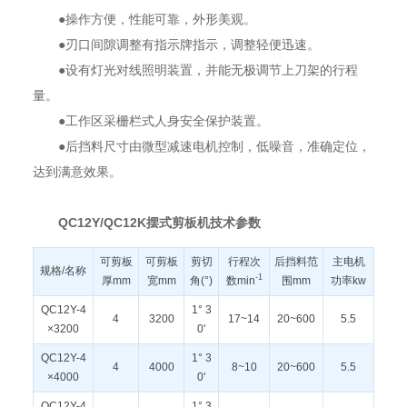
●操作方便，性能可靠，外形美观。
●刃口间隙调整有指示牌指示，调整轻便迅速。
●设有灯光对线照明装置，并能无极调节上刀架的行程
量。
●工作区采栅栏式人身安全保护装置。
●后挡料尺寸由微型减速电机控制，低噪音，准确定位，
达到满意效果。
QC12Y/QC12K摆式剪板机技术参数
可剪板
可剪板
剪切
行程次
后挡料范
主电机
规格/名称
-1
厚mm
宽mm
角(°)
数min
围mm
功率kw
QC12Y-4
1° 3
4
3200
17~14
20~600
5.5
×3200
0'
QC12Y-4
1° 3
4
4000
8~10
20~600
5.5
×4000
0'
QC12Y-4
1° 3